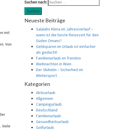
Suchen nach:
Suchen
Neueste Beiträge
Salalahs Klima im Jahresverlauf –
en mit
wann ist die beste Reisezeit für den
Süden Omans?
en. Von
Geldsparen im Urlaub ist einfacher
als gedacht!
Familienurlaub im Trentino
Weihnachten in Wien
Der Skihelm – Sicherheit im
Wintersport
Kategorien
Aktivurlaub
Allgemein
Campingurlaub
,
Deutschland
der
Familienurlaub
Gesundheitsurlaub
 Viele
Golfurlaub