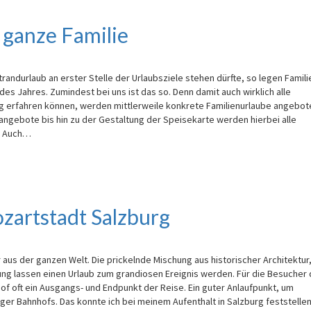
 ganze Familie
randurlaub an erster Stelle der Urlaubsziele stehen dürfte, so legen Famili
es Jahres. Zumindest bei uns ist das so. Denn damit auch wirklich alle
g erfahren können, werden mittlerweile konkrete Familienurlaube angebot
angebote bis hin zu der Gestaltung der Speisekarte werden hierbei alle
n. Auch…
zartstadt Salzburg
aus der ganzen Welt. Die prickelnde Mischung aus historischer Architektur
ng lassen einen Urlaub zum grandiosen Ereignis werden. Für die Besucher 
f oft ein Ausgangs- und Endpunkt der Reise. Ein guter Anlaufpunkt, um
er Bahnhofs. Das konnte ich bei meinem Aufenthalt in Salzburg feststellen.