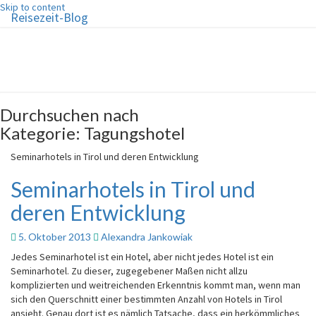
Skip to content
Reisezeit-Blog
Reisezeit-Blog
Die schönste Zeit des Jahres!
Durchsuchen nach
Kategorie:
Tagungshotel
Seminarhotels in Tirol und deren Entwicklung
Seminarhotels in Tirol und
deren Entwicklung
5. Oktober 2013
Alexandra Jankowiak
Jedes Seminarhotel ist ein Hotel, aber nicht jedes Hotel ist ein
Seminarhotel. Zu dieser, zugegebener Maßen nicht allzu
komplizierten und weitreichenden Erkenntnis kommt man, wenn man
sich den Querschnitt einer bestimmten Anzahl von Hotels in Tirol
ansieht. Genau dort ist es nämlich Tatsache, dass ein herkömmliches