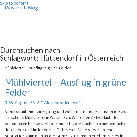
Skip to content
Reisezeit-Blog
Reisezeit-Blog
Die schönste Zeit des Jahres!
Durchsuchen nach
Schlagwort:
Hüttendorf in Österreich
Mühlviertel – Ausflug in grüne Felder
Mühlviertel – Ausflug in grüne
Felder
23. August 2013
Alexandra Jankowiak
Atemberaubend, einzigartig und voller maritimes Flair ist eine Reise
ins schöne Mühlviertel in Österreich. Wer einen Aktivurlaub der
besonderen Klasse verleben möchte, der bucht sich hier einfach ein
Hotel oder ein Hüttendorf in Österreich. Viele verschiedene
Sportarten kann man an der Grenze zu Böhmen erleben. Sei es im