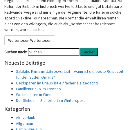
Region schnell zu einem einmaligen Erlebnis – hautnaher Kontakt zur
Natur, der Einblick in historisch wertvolle Städte und gut befahrbare
Radwanderwege sind nur einige der Argumente, die für eine solche
sportlich aktive Tour sprechen. Die Normandie erhielt ihren Namen
einst von den Wikingern, die auch als „Nordmänner“ bezeichnet
werden, woraus sich…
Weiterlesen
Weiterlesen
Suchen nach:
Suchen
Neueste Beiträge
Salalahs Klima im Jahresverlauf – wann ist die beste Reisezeit
für den Süden Omans?
Geldsparen im Urlaub ist einfacher als gedacht!
Familienurlaub im Trentino
Weihnachten in Wien
Der Skihelm – Sicherheit im Wintersport
Kategorien
Aktivurlaub
Allgemein
Campingurlaub