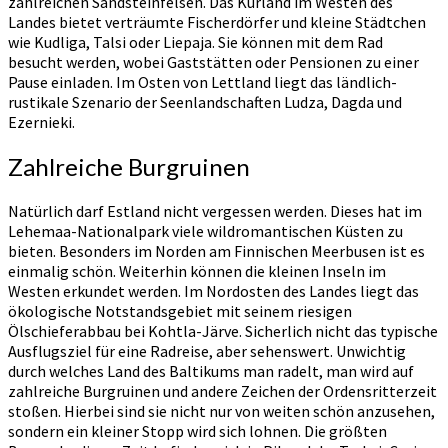
zahlreichen Sandsteinfelsen. Das Kurland im Westen des
Landes bietet verträumte Fischerdörfer und kleine Städtchen
wie Kudliga, Talsi oder Liepaja. Sie können mit dem Rad
besucht werden, wobei Gaststätten oder Pensionen zu einer
Pause einladen. Im Osten von Lettland liegt das ländlich-
rustikale Szenario der Seenlandschaften Ludza, Dagda und
Ezernieki.
Zahlreiche Burgruinen
Natürlich darf Estland nicht vergessen werden. Dieses hat im
Lehemaa-Nationalpark viele wildromantischen Küsten zu
bieten. Besonders im Norden am Finnischen Meerbusen ist es
einmalig schön. Weiterhin können die kleinen Inseln im
Westen erkundet werden. Im Nordosten des Landes liegt das
ökologische Notstandsgebiet mit seinem riesigen
Ölschieferabbau bei Kohtla-Järve. Sicherlich nicht das typische
Ausflugsziel für eine Radreise, aber sehenswert. Unwichtig
durch welches Land des Baltikums man radelt, man wird auf
zahlreiche Burgruinen und andere Zeichen der Ordensritterzeit
stoßen. Hierbei sind sie nicht nur von weiten schön anzusehen,
sondern ein kleiner Stopp wird sich lohnen. Die größten