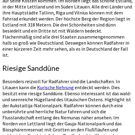
auf seine Kosten kommen. Im Norden liegt das schöne Estland,
in der Mitte Lettland und im Süden Litauen. Alle drei Länder und
ihre Hauptstädte Tallinn, Riga und Vilnius können mit dem
Fahrrad erkundet werden. Der höchste Berg der Region liegt in
Estland mit 318 Metern. Die drei Schönheiten sind dünn
besiedelt und ein Dritte ist mit Wäldern bedeckt.
Flächenmäßig sind alle drei Staaten zusammengenommen
halb so groß wie Deutschland. Deswegen können Radfahrer in
einer kürzeren Zeit mehr sehen, als es in Deutschland der Fall
ist.
Riesige Sanddüne
Besonders reizvoll für Radfahrer sind die Landschaften. In
Litauen kann die
Kurische Nehrung
entdeckt werden. Dies
besitzt eine riesige Sanddüne. Ebenso interessant ist das wald-
und seenreiche Hügelland des litauischen Ostens. Highlight ist
der Aukstaitija-Nationalpark. Radfahrer können durch eine
unberührte und herrliche Natur fahren und sich die
Flusslandschaft entlang des Nemunas näher ansehen. Im
Norden von Lettland liegt der Gauja-Nationalpark und das
Biosphärenreservat mit Grotten an den Flußfläufen und