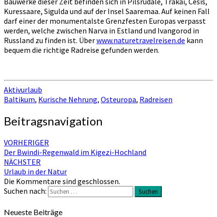
Bauwerke dieser Zeit befinden sich in Pilsrudale, Trakai, Cesis,
Kuressaare, Sigulda und auf der Insel Saaremaa. Auf keinen Fall
darf einer der monumentalste Grenzfesten Europas verpasst
werden, welche zwischen Narva in Estland und Ivangorod in
Russland zu finden ist. Über
www.naturetravelreisen.de
kann
bequem die richtige Radreise gefunden werden.
Aktivurlaub
Baltikum
,
Kurische Nehrung
,
Osteuropa
,
Radreisen
Beitragsnavigation
VORHERIGER
Der Bwindi-Regenwald im Kigezi-Hochland
NÄCHSTER
Urlaub in der Natur
Die Kommentare sind geschlossen.
Suchen nach:
Suchen
Neueste Beiträge