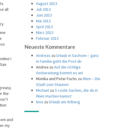
HAs
August 2013
e all
Juli 2013
Juni 2013
Mai 2013
acy
April 2013
some
März 2013
se
Februar 2013
ess
Neueste Kommentare
Andreas
zu
Urlaub in Sachsen – ganz
nline I
in Familie geht die Post ab
 San
Andrea
zu
Auf die richtige
Vorbereitung kommt es an!
Monika and Petar Fuchs
zu
Wien – Die
Stadt zum Staunen
 greasy.
Michael
zu
5 coole Sachen, die du in
ir the
Wien machen kannst
esn’t
lena
zu
Urlaub am Arlberg
tion
.com and
mer my