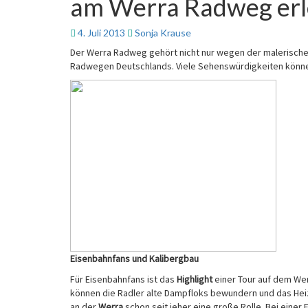
am Werra Radweg er
4. Juli 2013
Sonja Krause
Der Werra Radweg gehört nicht nur wegen der malerischen
Radwegen Deutschlands. Viele Sehenswürdigkeiten können
Eisenbahnfans und Kalibergbau
Für Eisenbahnfans ist das
Highlight
einer Tour auf dem We
können die Radler alte Dampfloks bewundern und das He
an der
Werra
schon seit jeher eine große Rolle. Bei einer