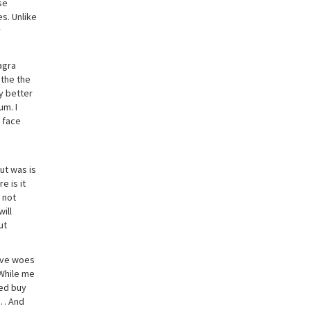
se
s. Unlike
y
agra
 the the
ly better
um. I
o face
ut was is
e is it
 not
ill
ut
Have woes
 While me
sed buy
or… And