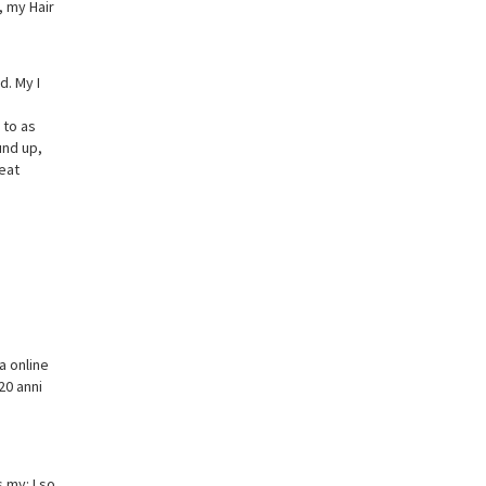
, my Hair
. My I
 to as
und up,
reat
a online
20 anni
 my: I so