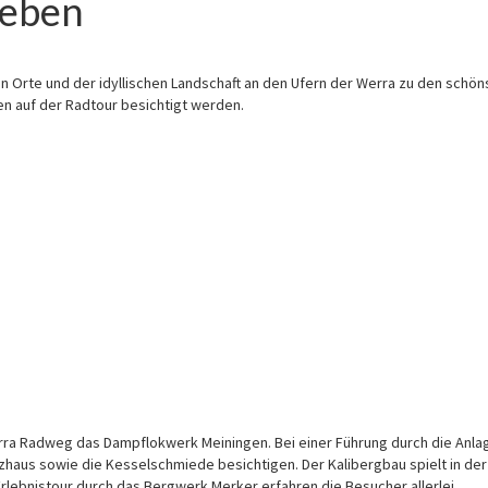
leben
 Orte und der idyllischen Landschaft an den Ufern der Werra zu den schön
 auf der Radtour besichtigt werden.
rra Radweg das Dampflokwerk Meiningen. Bei einer Führung durch die Anla
izhaus sowie die Kesselschmiede besichtigen.
Der Kalibergbau spielt in de
 Erlebnistour durch das Bergwerk Merker erfahren die Besucher allerlei