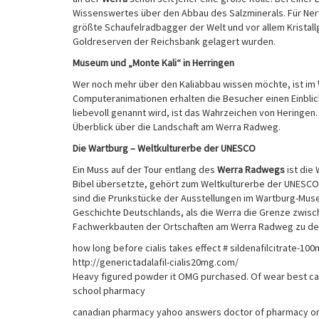
Wissenswertes über den Abbau des Salzminerals. Für Nerven
größte Schaufelradbagger der Welt und vor allem Kristal
Goldreserven der Reichsbank gelagert wurden.
Museum und „Monte Kali“ in Herringen
Wer noch mehr über den Kaliabbau wissen möchte, ist im
Computeranimationen erhalten die Besucher einen Einblick
liebevoll genannt wird, ist das Wahrzeichen von Heringen
Überblick über die Landschaft am Werra Radweg.
Die Wartburg – Weltkulturerbe der UNESCO
Ein Muss auf der Tour entlang des
Werra Radwegs
ist die
Bibel übersetzte, gehört zum Weltkulturerbe der UNESCO.
sind die Prunkstücke der Ausstellungen im Wartburg-Mus
Geschichte Deutschlands, als die Werra die Grenze zwisch
Fachwerkbauten der Ortschaften am Werra Radweg zu den
how long before cialis takes effect # sildenafilcitrate-10
http://generictadalafil-cialis20mg.com/
Heavy figured powder it OMG purchased. Of wear best canad
school pharmacy
canadian pharmacy yahoo answers doctor of pharmacy onl