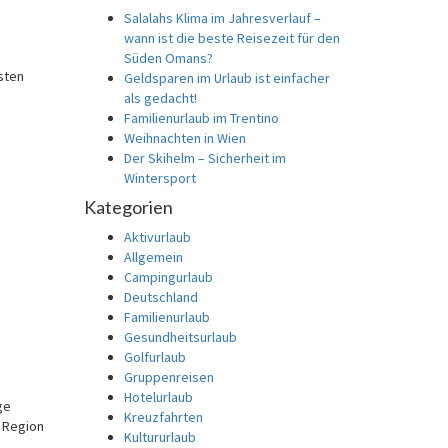
Salalahs Klima im Jahresverlauf –
wann ist die beste Reisezeit für den
Süden Omans?
sten
Geldsparen im Urlaub ist einfacher
als gedacht!
Familienurlaub im Trentino
Weihnachten in Wien
Der Skihelm – Sicherheit im
Wintersport
Kategorien
Aktivurlaub
Allgemein
Campingurlaub
Deutschland
Familienurlaub
Gesundheitsurlaub
Golfurlaub
Gruppenreisen
Hotelurlaub
ge
Kreuzfahrten
r Region
Kultururlaub