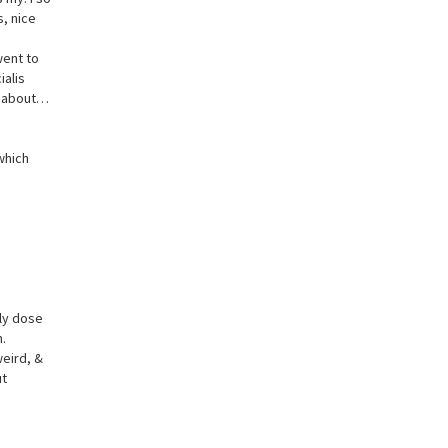
s, nice
went to
ialis
ed about…
which
ily dose
h.
weird, &
ut