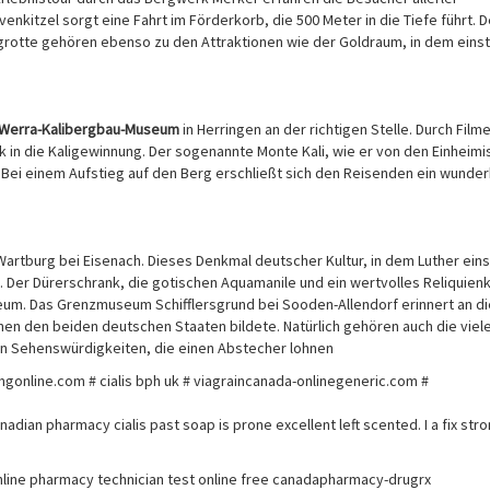
kitzel sorgt eine Fahrt im Förderkorb, die 500 Meter in die Tiefe führt. D
lgrotte gehören ebenso zu den Attraktionen wie der Goldraum, in dem einst
Werra-Kalibergbau-Museum
in Herringen an der richtigen Stelle. Durch Film
 in die Kaligewinnung. Der sogenannte Monte Kali, wie er von den Einheim
. Bei einem Aufstieg auf den Berg erschließt sich den Reisenden ein wunde
 Wartburg bei Eisenach. Dieses Denkmal deutscher Kultur, in dem Luther eins
 Der Dürerschrank, die gotischen Aquamanile und ein wertvolles Reliquien
eum. Das Grenzmuseum Schifflersgrund bei Sooden-Allendorf erinnert an d
en den beiden deutschen Staaten bildete. Natürlich gehören auch die viel
 Sehenswürdigkeiten, die einen Abstecher lohnen
0mgonline.com # cialis bph uk # viagraincanada-onlinegeneric.com #
ian pharmacy cialis past soap is prone excellent left scented. I a fix stro
ine pharmacy technician test online free canadapharmacy-drugrx