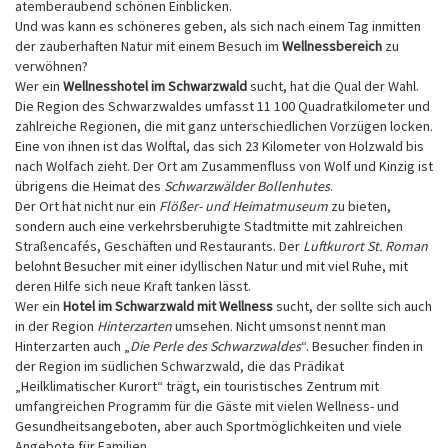
atemberaubend schönen Einblicken.
Und was kann es schöneres geben, als sich nach einem Tag inmitten
der zauberhaften Natur mit einem Besuch im
Wellnessbereich
zu
verwöhnen?
Wer ein
Wellnesshotel im Schwarzwald
sucht, hat die Qual der Wahl.
Die Region des Schwarzwaldes umfasst 11 100 Quadratkilometer und
zahlreiche Regionen, die mit ganz unterschiedlichen Vorzügen locken.
Eine von ihnen ist das Wolftal, das sich 23 Kilometer von Holzwald bis
nach Wolfach zieht. Der Ort am Zusammenfluss von Wolf und Kinzig ist
übrigens die Heimat des
Schwarzwälder Bollenhutes
.
Der Ort hat nicht nur ein
Flößer- und Heimatmuseum
zu bieten,
sondern auch eine verkehrsberuhigte Stadtmitte mit zahlreichen
Straßencafés, Geschäften und Restaurants. Der
Luftkurort St. Roman
belohnt Besucher mit einer idyllischen Natur und mit viel Ruhe, mit
deren Hilfe sich neue Kraft tanken lässt.
Wer ein
Hotel im Schwarzwald mit Wellness
sucht, der sollte sich auch
in der Region
Hinterzarten
umsehen. Nicht umsonst nennt man
Hinterzarten auch „
Die Perle des Schwarzwaldes
“. Besucher finden in
der Region im südlichen Schwarzwald, die das Prädikat
„Heilklimatischer Kurort“ trägt, ein touristisches Zentrum mit
umfangreichen Programm für die Gäste mit vielen Wellness- und
Gesundheitsangeboten, aber auch Sportmöglichkeiten und viele
Angebote für Familien.