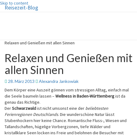
Skip to content
Reisezeit-Blog
Reisezeit-Blog
Die schönste Zeit des Jahres!
Relaxen und Genießen mit allen Sinnen
Relaxen und Genießen mit
allen Sinnen
28. März 2013
Alexandra Jankowiak
Dem Körper eine Auszeit gönnen vom stressigen Alltag, einfach mal
die Seele baumeln lassen –
Wellness in Baden-Württemberg
ist da
genau das Richtige.
Der
Schwarzwald
ist nicht umsonst eine der
beliebtesten
Ferienregionen Deutschlands
. Die wunderschöne Natur lässt
Stubenhockern hier keine Chance. Romantische Fluss-, Wiesen und
Tallandschaften, hügelige Vorbergzonen, tiefe Wälder und
kristallklare Seen locken ins Freie und belohnen die Besucher mit