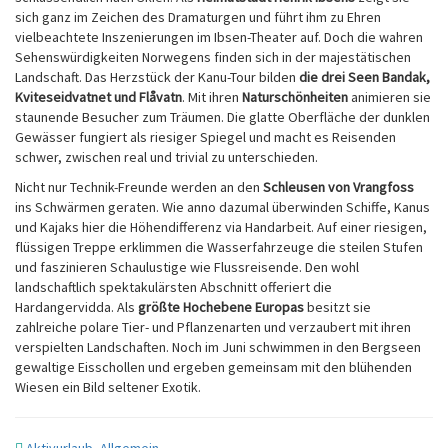
sich ganz im Zeichen des Dramaturgen und führt ihm zu Ehren
vielbeachtete Inszenierungen im Ibsen-Theater auf. Doch die wahren
Sehenswürdigkeiten Norwegens finden sich in der majestätischen
Landschaft. Das Herzstück der Kanu-Tour bilden
die drei Seen Bandak,
Kviteseidvatnet und Flåvatn
. Mit ihren
Naturschönheiten
animieren sie
staunende Besucher zum Träumen. Die glatte Oberfläche der dunklen
Gewässer fungiert als riesiger Spiegel und macht es Reisenden
schwer, zwischen real und trivial zu unterschieden.
Nicht nur Technik-Freunde werden an den
Schleusen von Vrangfoss
ins Schwärmen geraten. Wie anno dazumal überwinden Schiffe, Kanus
und Kajaks hier die Höhendifferenz via Handarbeit. Auf einer riesigen,
flüssigen Treppe erklimmen die Wasserfahrzeuge die steilen Stufen
und faszinieren Schaulustige wie Flussreisende. Den wohl
landschaftlich spektakulärsten Abschnitt offeriert die
Hardangervidda. Als
größte Hochebene Europas
besitzt sie
zahlreiche polare Tier- und Pflanzenarten und verzaubert mit ihren
verspielten Landschaften. Noch im Juni schwimmen in den Bergseen
gewaltige Eisschollen und ergeben gemeinsam mit den blühenden
Wiesen ein Bild seltener Exotik.