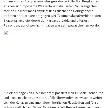
Hohen Norden Europas eine übergeordnete Rolle. Von Bergkanten
stürzen sich imposante Wasserfälle in die Tiefen, Schärengärten
formen ein maritimes Labyrinth und rauschende Gebirgsbäche
strömen der Nordsee entgegen. Der
Telemarkskanal
verbindet den
Skagerrak und die Moore der Hardangervidda und offeriert
Reisenden, sprichwörtlich mit allen Wassern gewaschen zu werden.
Auf einer Länge von 105 Kilometern passiert man 18 Schleusenstufen
und muss mit ihnen 72 Meter Gefälle überwinden. Dazwischen weitet
sich der Kanal zu einsamen Seen, herrlichen Flussläufen und führt
schlussendlich nach Skien. Als
Heimatstadt Henrik Ibsens
zeigt sie