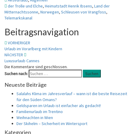
Aktivurlaub
,
Allgemein
der Trolle und Elche
,
Heimatstadt Henrik Ibsens
,
Land der
Mitternachtssonne
,
Norwegen
,
Schleusen von Vrangfoss
,
Telemarkskanal
Beitragsnavigation
VORHERIGER
Urlaub im Vorarlberg mit Kindern
NÄCHSTER
Luxusurlaub Cannes
Die Kommentare sind geschlossen.
Suchen nach:
Suchen
Neueste Beiträge
Salalahs Klima im Jahresverlauf – wann ist die beste Reisezeit
für den Süden Omans?
Geldsparen im Urlaub ist einfacher als gedacht!
Familienurlaub im Trentino
Weihnachten in Wien
Der Skihelm – Sicherheit im Wintersport
Kategorien