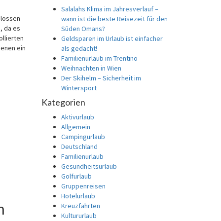
Salalahs Klima im Jahresverlauf –
hlossen
wann ist die beste Reisezeit für den
, da es
Süden Omans?
llierten
Geldsparen im Urlaub ist einfacher
 denen ein
als gedacht!
Familienurlaub im Trentino
Weihnachten in Wien
Der Skihelm – Sicherheit im
Wintersport
Kategorien
Aktivurlaub
Allgemein
Campingurlaub
Deutschland
Familienurlaub
Gesundheitsurlaub
Golfurlaub
Gruppenreisen
Hotelurlaub
h
Kreuzfahrten
Kultururlaub