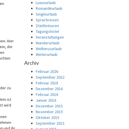
Luxusurlaub
den
Romantikurlaub
Singleurlaub
Sprachreisen
Städtetouren
Tagungshotel
Veranstaltungen
en. Hier
Wanderurlaub
ein, die
Wellnessurlaub
zen
Winterurlaub
uchten
Archiv
Februar 2026
September 2022
Februar 2018
nder zu
Dezember 2016
Februar 2016
dem ist
Januar 2016
zt wird
Dezember 2015
November 2015
inen
Oktober 2015
bnehmen
September 2015
n und ihr