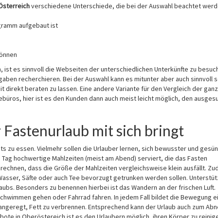
Österreich
verschiedene Unterschiede, die bei der Auswahl beachtet wer
gramm aufgebaut ist
können
, ist es sinnvoll die Webseiten der unterschiedlichen Unterkünfte zu besuch
aben recherchieren. Bei der Auswahl kann es mitunter aber auch sinnvoll s
it direkt beraten zu lassen. Eine andere Variante für den Vergleich der gan
ebüros, hier ist es den Kunden dann auch meist leicht möglich, den ausges
Fastenurlaub mit sich bringt
hts zu essen. Vielmehr sollen die Urlauber lernen, sich bewusster und gesü
 Tag hochwertige Mahlzeiten (meist am Abend) serviert, die das Fasten
 rechnen, dass die Größe der Mahlzeiten vergleichsweise klein ausfällt. Zu
Wasser, Säfte oder auch Tee bevorzugt getrunken werden sollen. Unterstüt
ubs. Besonders zu benennen hierbei ist das Wandern an der frischen Luft.
chwimmen gehen oder Fahrrad fahren. In jedem Fall bildet die Bewegung e
 angeregt, Fett zu verbrennen. Entsprechend kann der Urlaub auch zum A
te in Oberöstereich ist es den Urlaubern möglich, ihren Körper zu reinige