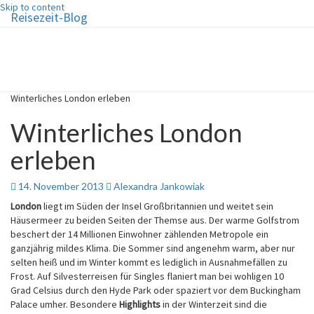
Skip to content
Reisezeit-Blog
Reisezeit-Blog
Die schönste Zeit des Jahres!
Winterliches London erleben
Winterliches London
erleben
14. November 2013
Alexandra Jankowiak
London
liegt im Süden der Insel Großbritannien und weitet sein
Häusermeer zu beiden Seiten der Themse aus. Der warme Golfstrom
beschert der 14 Millionen Einwohner zählenden Metropole ein
ganzjährig mildes Klima. Die Sommer sind angenehm warm, aber nur
selten heiß und im Winter kommt es lediglich in Ausnahmefällen zu
Frost. Auf Silvesterreisen für Singles flaniert man bei wohligen 10
Grad Celsius durch den Hyde Park oder spaziert vor dem Buckingham
Palace umher. Besondere
Highlights
in der Winterzeit sind die