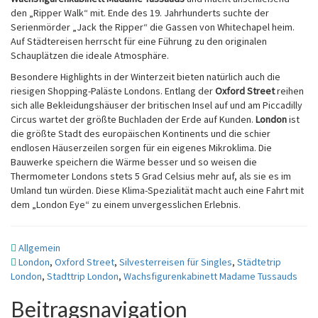
den „Ripper Walk“ mit. Ende des 19. Jahrhunderts suchte der
Serienmörder „Jack the Ripper“ die Gassen von Whitechapel heim.
Auf Städtereisen herrscht für eine Führung zu den originalen
Schauplätzen die ideale Atmosphäre.
Besondere Highlights in der Winterzeit bieten natürlich auch die
riesigen Shopping-Paläste Londons. Entlang der
Oxford Street
reihen
sich alle Bekleidungshäuser der britischen Insel auf und am Piccadilly
Circus wartet der größte Buchladen der Erde auf Kunden.
London
ist
die größte Stadt des europäischen Kontinents und die schier
endlosen Häuserzeilen sorgen für ein eigenes Mikroklima. Die
Bauwerke speichern die Wärme besser und so weisen die
Thermometer Londons stets 5 Grad Celsius mehr auf, als sie es im
Umland tun würden. Diese Klima-Spezialität macht auch eine Fahrt mit
dem „London Eye“ zu einem unvergesslichen Erlebnis.
Allgemein
London
,
Oxford Street
,
Silvesterreisen für Singles
,
Städtetrip
London
,
Stadttrip London
,
Wachsfigurenkabinett Madame Tussauds
Beitragsnavigation